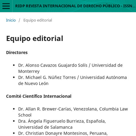
RIDP REVISTA INTERNACIONAL DE DERECHO PÚBLICO - ISSN 2954-3924
Inicio
/
Equipo editorial
Equipo editorial
Directores
Dr. Alonso Cavazos Guajardo Solís / Universidad de
Monterrey
Dr. Michael G. Núñez Torres / Universidad Autónoma
de Nuevo León
Comité Científico Internacional
Dr. Allan R. Brewer-Carías, Venezolana, Columbia Law
School
Dra. Ángela Figueruelo Burrieza, Española,
Universidad de Salamanca
Dr. Christian Donayre Montesinos, Peruana,